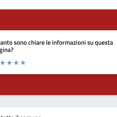
anto sono chiare le informazioni su questa
gina?
a da 1 a 5 stelle la pagina
ta 1 stelle su 5
Valuta 2 stelle su 5
Valuta 3 stelle su 5
Valuta 4 stelle su 5
Valuta 5 stelle su 5