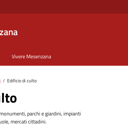
zana
Vivere Mesenzana
i
/
Edificio di culto
ulto
monumenti, parchi e giardini, impianti
uole, mercati cittadini.