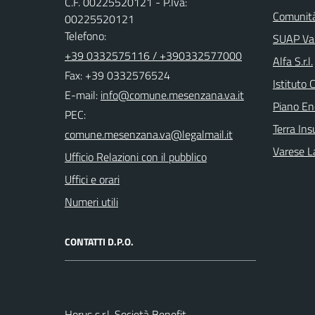
C.F. 00225520121 - P.Iva:
Comunità
00225520121
Telefono:
SUAP Val
+39 0332575116 / +390332577000
Alfa S.r.l.
Fax: +39 0332576524
Istituto 
E-mail:
Piano En
PEC:
Terra Ins
Varese L
Ufficio Relazioni con il pubblico
Uffici e orari
Numeri utili
CONTATTI D.P.O.
Horus s.r.l. Società Benefit