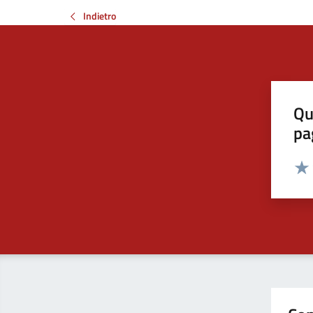
Indietro
Qu
pa
Valut
Valu