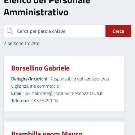
Amministrativo
cerca
Cerca
7
persone trovate
Borsellino Gabriele
Deleghe/Incarichi
: Responsabile del servizio area
vigilanza a e commercio
Email
: polizialocale@comune.mesenzana.va.it
Telefono
: 0332575116
Brambilla geom.Mauro