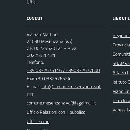
Uffici
CONTATTI
LINK UTIL
Via San Martino
Regione 
21030 Mesenzana (VA)
Provincia
C.F. 00225520121 - P.Iva:
Comunità
00225520121
Telefono:
SUAP Val
+39 0332575116 / +390332577000
Alfa S.r.l.
Fax: +39 0332576524
Istituto 
E-mail:
Piano En
PEC:
Terra Ins
Varese L
Ufficio Relazioni con il pubblico
Uffici e orari