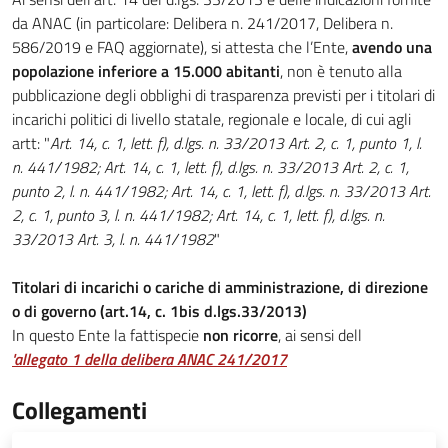
da ANAC (in particolare: Delibera n. 241/2017, Delibera n.
586/2019 e FAQ aggiornate), si attesta che l’Ente,
avendo una
popolazione inferiore a 15.000 abitanti
, non è tenuto alla
pubblicazione degli obblighi di trasparenza previsti per i titolari di
incarichi politici di livello statale, regionale e locale, di cui agli
artt: "
Art. 14, c. 1, lett. f), d.lgs. n. 33/2013 Art. 2, c. 1, punto 1, l.
n. 441/1982; Art. 14, c. 1, lett. f), d.lgs. n. 33/2013 Art. 2, c. 1,
punto 2, l. n. 441/1982; Art. 14, c. 1, lett. f), d.lgs. n. 33/2013 Art.
2, c. 1, punto 3, l. n. 441/1982; Art. 14, c. 1, lett. f), d.lgs. n.
33/2013 Art. 3, l. n. 441/1982
"
Titolari di incarichi o cariche di amministrazione, di direzione
o di governo (art.14, c. 1bis d.lgs.33/2013)
In questo Ente la fattispecie
non ricorre
, ai sensi dell
'allegato 1 della delibera ANAC 241/2017
Collegamenti