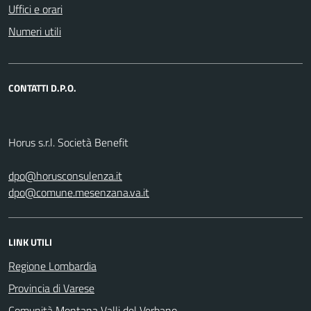
Uffici e orari
Numeri utili
CONTATTI D.P.O.
Horus s.r.l. Società Benefit
dpo@horusconsulenza.it
dpo@comune.mesenzana.va.it
LINK UTILI
Regione Lombardia
Provincia di Varese
Comunità Montana Valli del Verbano