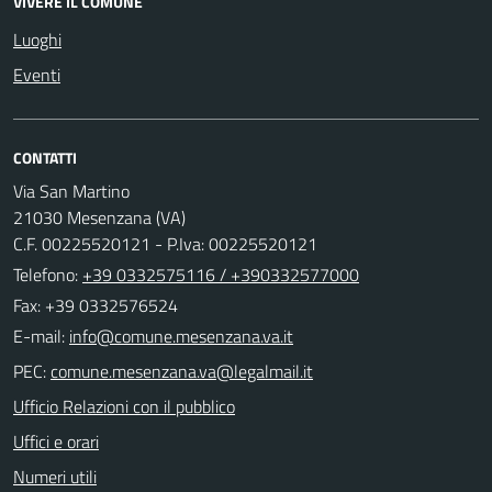
VIVERE IL COMUNE
Luoghi
Eventi
CONTATTI
Via San Martino
21030 Mesenzana (VA)
C.F. 00225520121 - P.Iva: 00225520121
Telefono:
+39 0332575116 / +390332577000
Fax: +39 0332576524
E-mail:
PEC:
Ufficio Relazioni con il pubblico
Uffici e orari
Numeri utili