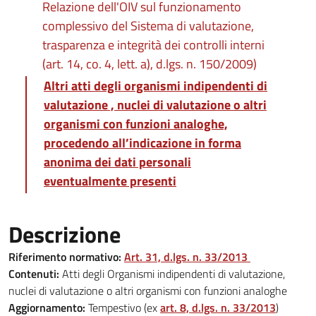
Relazione dell'OIV sul funzionamento
complessivo del Sistema di valutazione,
trasparenza e integrità dei controlli interni
(art. 14, co. 4, lett. a), d.lgs. n. 150/2009)
Altri atti degli organismi indipendenti di
valutazione , nuclei di valutazione o altri
organismi con funzioni analoghe,
procedendo all’indicazione in forma
anonima dei dati personali
eventualmente presenti
Descrizione
Riferimento normativo:
Art. 31, d.lgs. n. 33/2013
Contenuti:
Atti degli Organismi indipendenti di valutazione,
nuclei di valutazione o altri organismi con funzioni analoghe
Aggiornamento:
Tempestivo (ex
art. 8, d.lgs. n. 33/2013
)