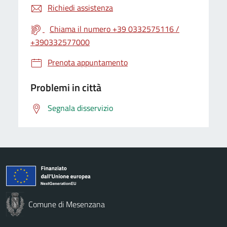
Richiedi assistenza
Chiama il numero +39 0332575116 /
+390332577000
Prenota appuntamento
Problemi in città
Segnala disservizio
Comune di Mesenzana