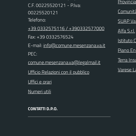
Provincia
C.F. 00225520121 - P.Iva:
Comunità
00225520121
Telefono:
SUAP Val
+39 0332575116 / +390332577000
Alfa S.r.l.
Fax: +39 0332576524
Istituto 
E-mail:
Piano En
PEC:
Terra Ins
Varese L
Ufficio Relazioni con il pubblico
Uffici e orari
Numeri utili
CONTATTI D.P.O.