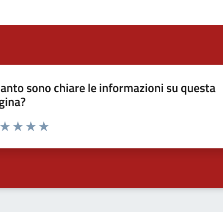
anto sono chiare le informazioni su questa
gina?
a da 1 a 5 stelle la pagina
ta 1 stelle su 5
Valuta 2 stelle su 5
Valuta 3 stelle su 5
Valuta 4 stelle su 5
Valuta 5 stelle su 5