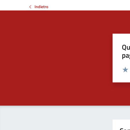
Indietro
Qu
pa
Valut
Valu