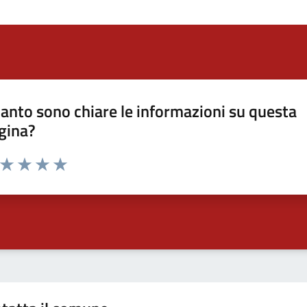
anto sono chiare le informazioni su questa
gina?
a da 1 a 5 stelle la pagina
ta 1 stelle su 5
Valuta 2 stelle su 5
Valuta 3 stelle su 5
Valuta 4 stelle su 5
Valuta 5 stelle su 5