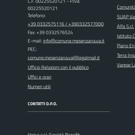
C.F. 00225520121 - P.Iva:
Comunità
00225520121
Telefono:
SUAP Val
+39 0332575116 / +390332577000
Alfa S.r.l.
Fax: +39 0332576524
Istituto 
E-mail:
Piano En
PEC:
Terra Ins
Varese L
Ufficio Relazioni con il pubblico
Uffici e orari
Numeri utili
CONTATTI D.P.O.
Horus s.r.l. Società Benefit