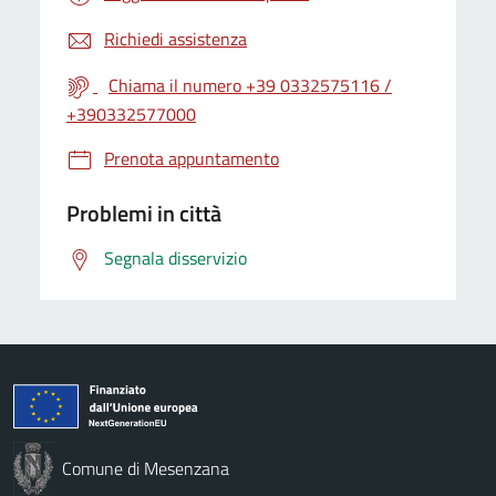
Richiedi assistenza
Chiama il numero +39 0332575116 /
+390332577000
Prenota appuntamento
Problemi in città
Segnala disservizio
Comune di Mesenzana